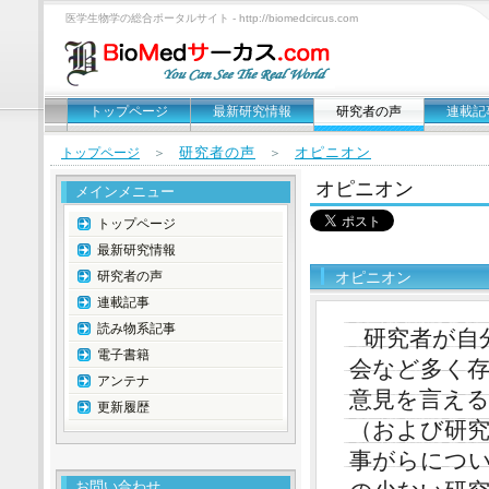
医学生物学の総合ポータルサイト - http://biomedcircus.com
トップページ
最新研究情報
研究者の声
連載記
研究者の声
オピニオン
トップページ
＞
＞
オピニオン
メインメニュー
トップページ
最新研究情報
研究者の声
オピニオン
連載記事
読み物系記事
研究者が自
電子書籍
会など多く
アンテナ
意見を言え
更新履歴
（および研
事がらにつ
お問い合わせ