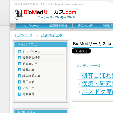
医学生物学の総合ポータルサイト - http://biomedcircus.com
トップページ
最新研究情報
研究者の声
連載記
読み物系記事
トップページ
＞
BioMedサーカス.
メインメニュー
トップページ
最新研究情報
研究者の声
コンテンツ一覧
連載記事
研究こぼれ
読み物系記事
電子書籍
疾患・研究
アンテナ
ポスドク座
更新履歴
お問い合わせ