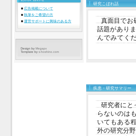
研究こぼれ話
■
広告掲載について
■
執筆をご希望の方
真面目でお
■
運営サポートに興味のある方
話題があり
んでみてく
Design by
Megapx
Template by
s-hoshino.com
疾患・研究サマリー
研究者にと
らないのは
いてもある
外の研究分