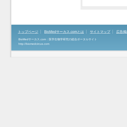
トップページ
BioMedサーカス.comとは
サイトマップ
広告掲
BioMedサーカス.com：医学生物学研究の総合ポータルサイト
http://biomedcircus.com