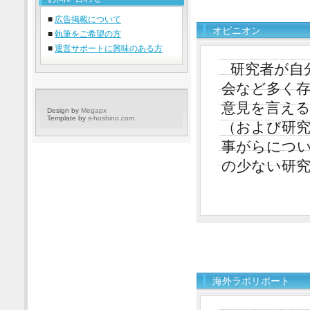
■
広告掲載について
オピニオン
■
執筆をご希望の方
■
運営サポートに興味のある方
研究者が自
会など多く
意見を言え
Design by
Megapx
Template by
s-hoshino.com
（および研
事がらにつ
の少ない研
海外ラボリポート