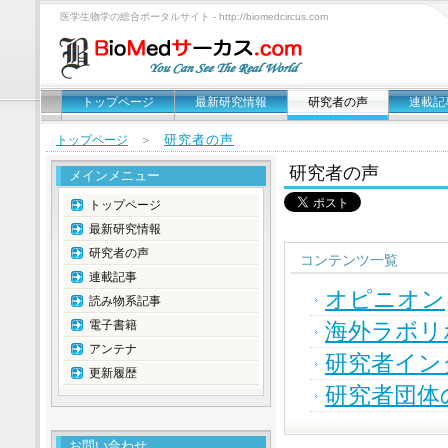
医学生物学の総合ポータルサイト - http://biomedcircus.com
トップページ
最新研究情報
研究者の声
連載記
研究者の声
トップページ
＞
研究者の声
メインメニュー
トップページ
最新研究情報
研究者の声
コンテンツ一覧
連載記事
オピニオン
読み物系記事
電子書籍
海外ラボリ
アンテナ
研究者イン
更新履歴
研究者団体
お問い合わせ