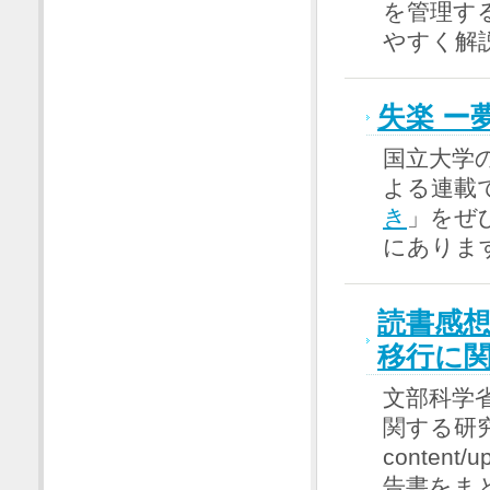
を管理す
やすく解
失楽 ー
国立大学
よる連載
き
」をぜ
にありま
読書感
移行に
文部科学
関する研究（ht
content/
告書をま