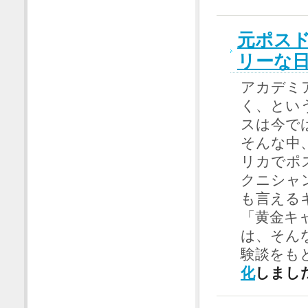
元ポス
リーな
アカデミ
く、とい
スは今で
そんな中
リカでポ
クニシャ
も言える
「黄金キ
は、そん
験談をも
化
しまし