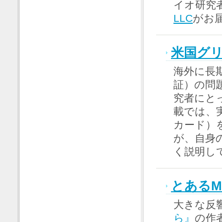
イオ研究
LLC
がお
米国グ
海外に長
証）の問
究者にと
載では、
カード）
が、自身
く説明し
とあるM
大きな反
ら』
の作