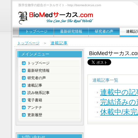
医学生物学の総合ポータルサイト - http://biomedcircus.com
トップページ
最新研究情報
研究者の声
連載記
連載記事
トップページ
＞
BioMedサーカス.
メインメニュー
トップページ
最新研究情報
研究者の声
連載記事一覧
連載記事
連載中の記
読み物系記事
電子書籍
完結済みの
アンテナ
休載中/未
更新履歴
お問い合わせ