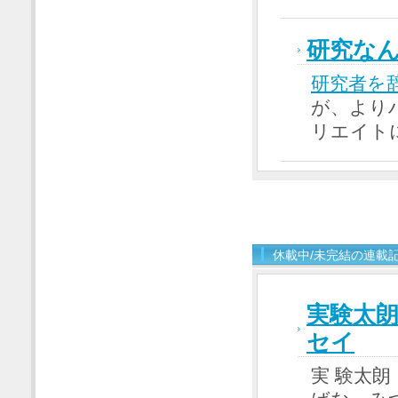
研究な
研究者を
が、より
リエイト
休載中/未完結の連載
実験太
セイ
実 験太