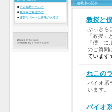
連載中の記事
■
広告掲載について
■
執筆をご希望の方
■
運営サポートに興味のある方
教授と
ぶっきら
「教授」
Design by
Megapx
「僕」に
Template by
s-hoshino.com
のご質問はin
ています
ねこの
バイオ系
います。
バイオ