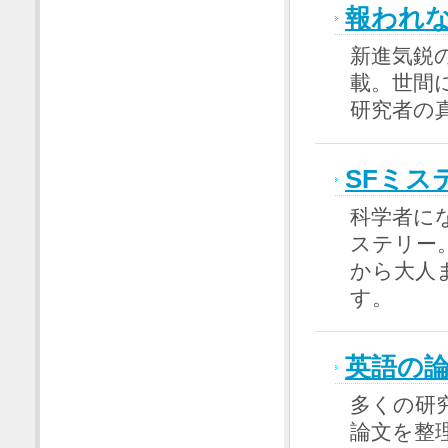
報われ
新進気鋭
載。世間
研究者の
SFミス
科学者に
ステリー
から大人
す。
英語の
多くの研
論文を整