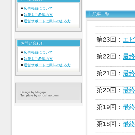
■
広告掲載について
記事一覧
■
執筆をご希望の方
■
運営サポートに興味のある方
第23回：
エ
お問い合わせ
■
広告掲載について
第22回：
最終
■
執筆をご希望の方
■
運営サポートに興味のある方
第21回：
最終
第20回：
最終
Design by
Megapx
Template by
s-hoshino.com
第19回：
最終
第18回：
最終