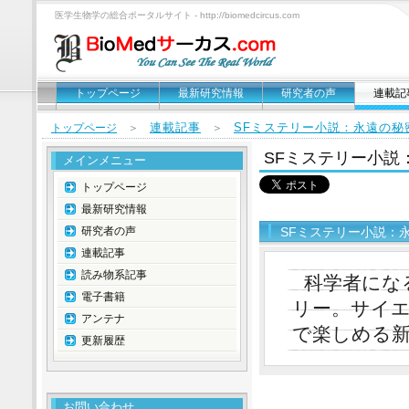
医学生物学の総合ポータルサイト - http://biomedcircus.com
トップページ
最新研究情報
研究者の声
連載記
連載記事
SFミステリー小説：永遠の秘
トップページ
＞
＞
SFミステリー小説
メインメニュー
トップページ
最新研究情報
研究者の声
SFミステリー小説：
連載記事
読み物系記事
科学者にな
電子書籍
リー。サイ
アンテナ
で楽しめる
更新履歴
お問い合わせ