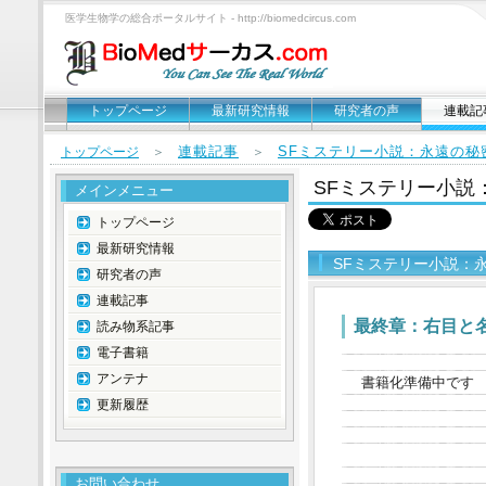
医学生物学の総合ポータルサイト - http://biomedcircus.com
トップページ
最新研究情報
研究者の声
連載記
連載記事
SFミステリー小説：永遠の秘
トップページ
＞
＞
SFミステリー小説
メインメニュー
トップページ
最新研究情報
SFミステリー小説：
研究者の声
連載記事
最終章：右目と
読み物系記事
電子書籍
アンテナ
書籍化準備中です
更新履歴
お問い合わせ