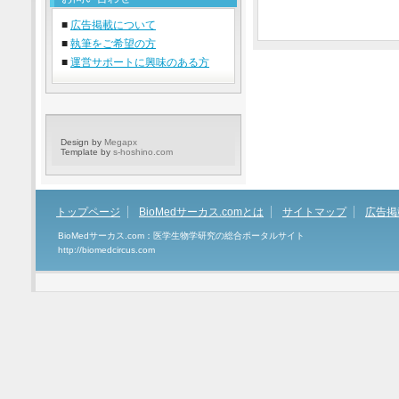
■
広告掲載について
■
執筆をご希望の方
■
運営サポートに興味のある方
Design by
Megapx
Template by
s-hoshino.com
トップページ
BioMedサーカス.comとは
サイトマップ
広告掲
BioMedサーカス.com：医学生物学研究の総合ポータルサイト
http://biomedcircus.com