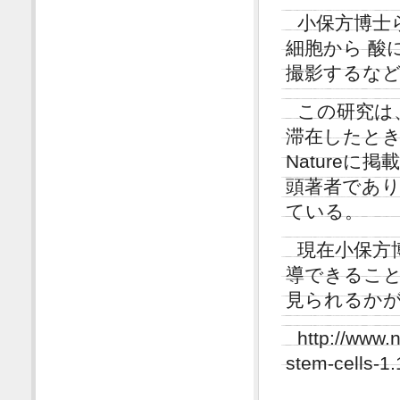
小保方博士
細胞から 酸
撮影するな
この研究は
滞在したと
Nature
頭著者であ
ている。
現在小保方
導できるこ
見られるか
http://www.
stem-cells-1