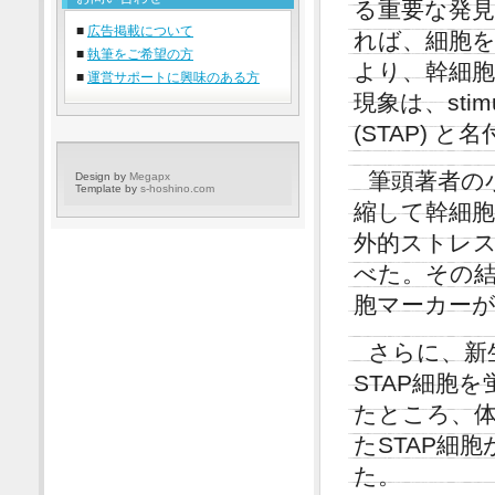
る重要な発見
■
広告掲載について
れば、細胞
■
執筆をご希望の方
より、幹細
■
運営サポートに興味のある方
現象は、stimulus
(STAP) 
筆頭著者の
Design by
Megapx
Template by
s-hoshino.com
縮して幹細
外的ストレ
べた。その
胞マーカー
さらに、新
STAP細胞
たところ、
たSTAP細
た。