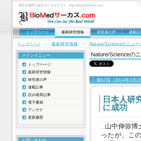
医学生物学の総合ポータルサイト - http://biomedcircus.com
トップページ
最新研究情報
研究者の声
連載記
最新研究情報
Nature/Scienceのニ
トップページ
＞
＞
Nature/Scien
メインメニュー
トップページ
最新研究情報
研究者の声
第57回（2014年2月
連載記事
読み物系記事
日本人研
電子書籍
に成功
アンテナ
更新履歴
山中伸弥博士
ったが、こ
お問い合わせ