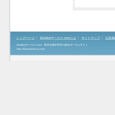
トップページ
BioMedサーカス.comとは
サイトマップ
広告掲
BioMedサーカス.com：医学生物学研究の総合ポータルサイト
http://biomedcircus.com