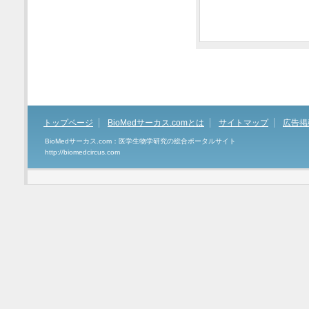
トップページ
BioMedサーカス.comとは
サイトマップ
広告掲
BioMedサーカス.com：医学生物学研究の総合ポータルサイト
http://biomedcircus.com