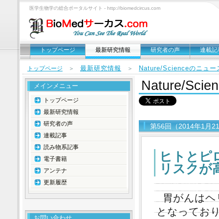
医学生物学の総合ポータルサイト - http://biomedcircus.com
トップページ
最新研究情報
研究者の声
連載記
最新研究情報
Nature/Scienceのニ
トップページ
＞
＞
Nature/S
メインメニュー
トップページ
最新研究情報
研究者の声
第56回（2014年1月
連載記事
読み物系記事
ヒトとピ
電子書籍
リスクが
アンテナ
更新履歴
胃がんはヘ
となってお
お問い合わせ