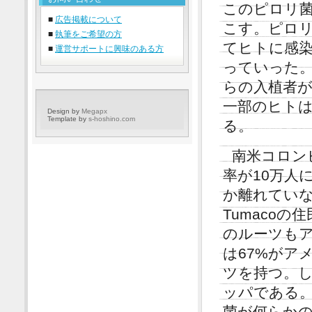
このピロリ
■
広告掲載について
こす。ピロ
■
執筆をご希望の方
てヒトに感
■
運営サポートに興味のある方
っていった
らの入植者
一部のヒト
Design by
Megapx
Template by
s-hoshino.com
る。
南米コロンビ
率が10万人
か離れていな
Tumaco
のルーツもア
は67%がア
ツを持つ。
ッパである
菌が何らか