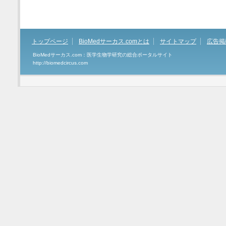
トップページ
BioMedサーカス.comとは
サイトマップ
広告掲
BioMedサーカス.com：医学生物学研究の総合ポータルサイト
http://biomedcircus.com