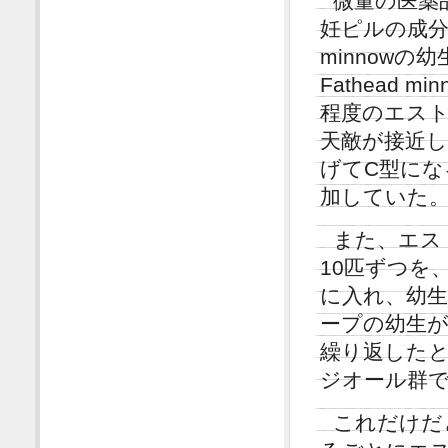
微量の医薬
妊ピルの成分で
minnow
Fathead 
程度のエス
天敵が接近
げてC型にな
加していた
また、エス
10匹ずつを、 
に入れ、幼
ープの幼生
繰り返したと
ジオール群で
これだけだ