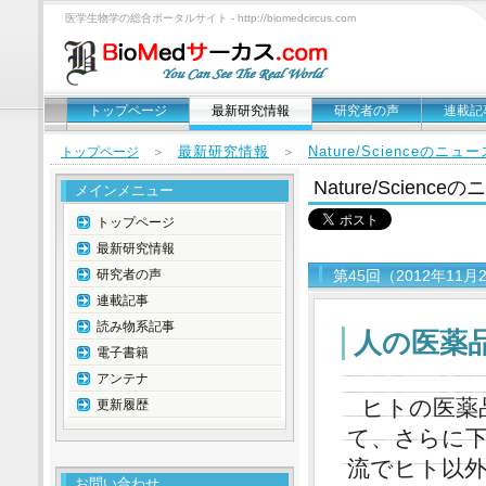
医学生物学の総合ポータルサイト - http://biomedcircus.com
トップページ
最新研究情報
研究者の声
連載記
最新研究情報
Nature/Scienceのニ
トップページ
＞
＞
Nature/Scien
メインメニュー
トップページ
最新研究情報
研究者の声
第45回（2012年11月
連載記事
読み物系記事
人の医薬
電子書籍
アンテナ
ヒトの医薬
更新履歴
て、さらに
流でヒト以
お問い合わせ