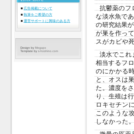
抗鬱薬のフ
■
広告掲載について
■
執筆をご希望の方
な淡水魚である
■
運営サポートに興味のある方
の研究結果
が巣を作っ
スがカビや
Design by
Megapx
Template by
s-hoshino.com
淡水でこれ
相当するフ
のにかかる時
と、オスは
た。濃度を
り、生殖は
ロキセチン
このような
しなかった