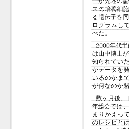
士が先述の
スの培養細
る遺伝子を
ログラムし
べた。
2000年
は山中博士
知られていた。2
がデータを
いるのかま
が何なのか
数ヶ月後、
年総会では、
まりかえっ
のレシピと