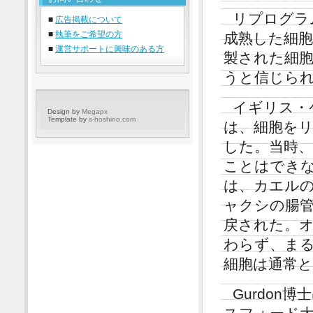
リプログラ
■
広告掲載について
■
執筆をご希望の方
成熟した細
■
運営サポートに興味のある方
製された細
うと信じら
イギリス・ケン
Design by
Megapx
Template by
s-hoshino.com
は、細胞をリ
した。当時
ことはできな
は、カエル
ャクシの腸
戻された。
わらず、ま
細胞は通常
Gurdo