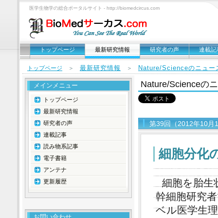
医学生物学の総合ポータルサイト - http://biomedcircus.com
トップページ
最新研究情報
研究者の声
連載記
最新研究情報
Nature/Scienceのニ
トップページ
＞
＞
Nature/Scien
メインメニュー
トップページ
最新研究情報
研究者の声
第39回（2012年10月
連載記事
読み物系記事
細胞分化
電子書籍
アンテナ
細胞を胎生
更新履歴
幹細胞研究者で
ベル医学生
お問い合わせ