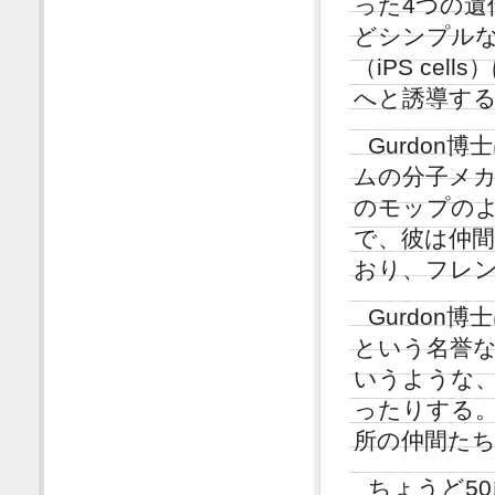
った4つの遺
どシンプル
（iPS ce
へと誘導す
Gurdon
ムの分子メ
のモップの
で、彼は仲
おり、フレ
Gurdo
という名誉
いうような
ったりする
所の仲間た
ちょうど5