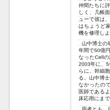
仲間たちに
しく、几帳
ューで彼は
はちょうど
機を修理し
山中博士の
年間で50億
なったCel
2003年に
らに、幹細
る。山中博
なかったの
医師である
床応用にま
両者とも、