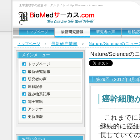
医学生物学の総合ポータルサイト - http://biomedcircus.com
トップページ
最新研究情報
研究者の声
連載記
最新研究情報
Nature/Scienceのニ
トップページ
＞
＞
Nature/Scien
メインメニュー
トップページ
最新研究情報
研究者の声
第29回（2012年8月
連載記事
読み物系記事
癌幹細胞
電子書籍
アンテナ
これまでに
更新履歴
継続的に癌
長していく
お問い合わせ