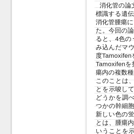
消化管の論
標識する遺伝
消化管腫瘍
た。今回の論
ると、4色の
み込んだマ
度Tamoxi
Tamoxi
瘍内の複数
このことは、
とを示唆し
どうかを調べ
つかの幹細
新しい色の
とは、腫瘍
いうことを