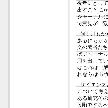
後者にとっ
出すことに
ジャーナル
で意見が一
何ヶ月もか
あるにもか
文の著者た
ばジャーナ
用を出して
はこれは一
れならば出
サイエンス
について考
ある研究そ
段階でする