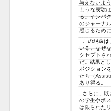
与えないよ
ような実験は、業
る。インパ
のジャーナ
感じるため
この現象は
いる。なぜ
クセプトさ
だ。結果と
ポジション
たち（Assi
あり得る。
さらに、既
の学生やポ
は限られた