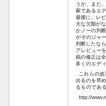
うか、また
家であるエ
最後に、レ
大な欠陥が
かノーの判
がそのジャ
判断したな
アレビュー
稿の修正は
多くのエデ
これらの改
出るのを早
るものであ
http://www.