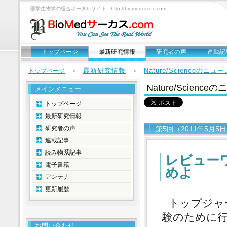
医学生物学の総合ポータルサイト - http://biomedcircus.com
トップページ
最新研究情報
研究者の声
連載記
最新研究情報
Nature/Scienceのニ
トップページ
＞
＞
Nature/Scien
メインメニュー
トップページ
最新研究情報
研究者の声
第5回（2011年5月5
連載記事
読み物系記事
レビュー
電子書籍
めよ
アンテナ
更新履歴
トップジャ
験のために
お問い合わせ