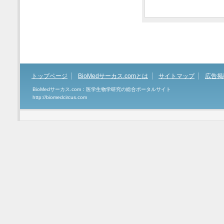
トップページ
BioMedサーカス.comとは
サイトマップ
広告掲
BioMedサーカス.com：医学生物学研究の総合ポータルサイト
http://biomedcircus.com