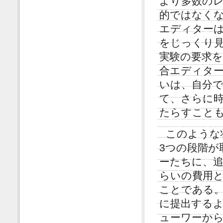
より多数の
的ではなく
エディター
をじっくり
実験の要求
合エディタ
いは、自分
て、さらに
たらすこと
このような
3つの段階が
ーたちに、
らいの費用
ことである
に提出する
ューワーか