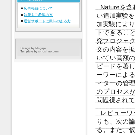
Natur
■
広告掲載について
い追加実験
■
執筆をご希望の方
■
運営サポートに興味のある方
加実験によ
トできるこ
究プロジェ
文の内容を
Design by
Megapx
Template by
s-hoshino.com
いてい高額
ピードを著
ーワーによ
ィターの管
のプロセス
問題視され
レビューワ
りも、次の
る。また、