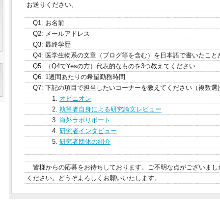
お送りください。
Q1: お名前
Q2: メールアドレス
Q3: 最終学歴
Q4: 医学生物系の文章（ブログ等を含む）を日本語で書いたこと
Q5: （Q4でYesの方）代表的なものを3つ教えてください
Q6: 1週間あたりの希望勤務時間
Q7: 下記の項目で担当したいコーナーを教えてください（複数選
1.
オピニオン
2.
執筆者自身による研究論文レビュー
3.
海外ラボリポート
4.
研究者インタビュー
5.
研究者団体の紹介
皆様からの応募をお待ちしております。ご不明な点がございまし
ください。どうぞよろしくお願いいたします。