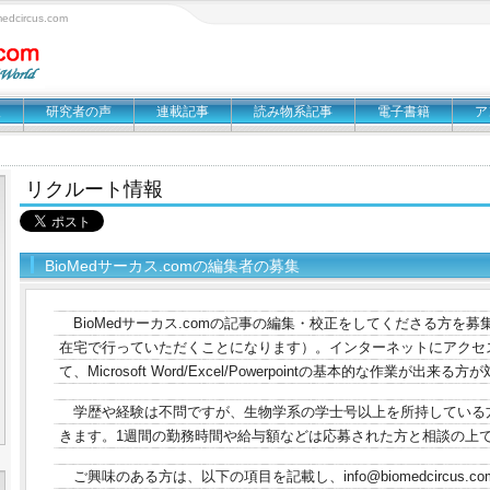
circus.com
報
研究者の声
連載記事
読み物系記事
電子書籍
ア
リクルート情報
BioMedサーカス.comの編集者の募集
BioMedサーカス.comの記事の編集・校正をしてくださる方を
在宅で行っていただくことになります）。インターネットにアクセ
て、Microsoft Word/Excel/Powerpointの基本的な作業が出来
学歴や経験は不問ですが、生物学系の学士号以上を所持している
きます。1週間の勤務時間や給与額などは応募された方と相談の上
ご興味のある方は、以下の項目を記載し、info@biomedcircus