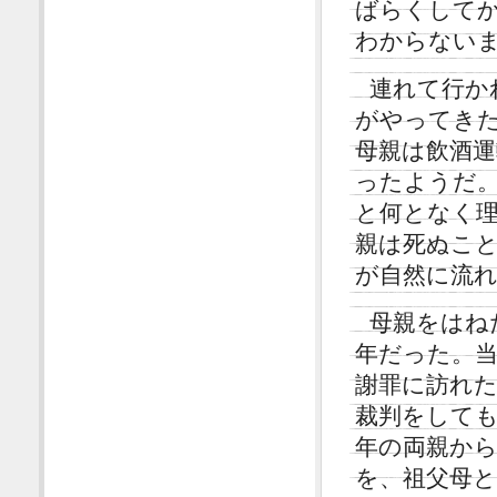
ばらくして
わからない
連れて行か
がやってき
母親は飲酒
ったようだ
と何となく
親は死ぬこ
が自然に流
母親をはね
年だった。
謝罪に訪れ
裁判をして
年の両親か
を、祖父母