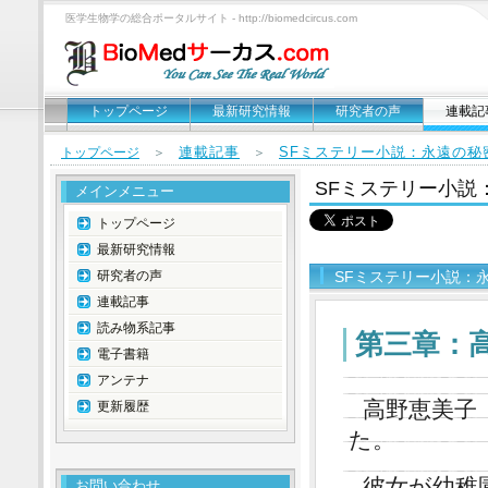
医学生物学の総合ポータルサイト - http://biomedcircus.com
トップページ
最新研究情報
研究者の声
連載記
連載記事
SFミステリー小説：永遠の秘
トップページ
＞
＞
SFミステリー小説
メインメニュー
トップページ
最新研究情報
研究者の声
SFミステリー小説：
連載記事
読み物系記事
第三章：
電子書籍
アンテナ
高野恵美子
更新履歴
た。
彼女が幼稚
お問い合わせ