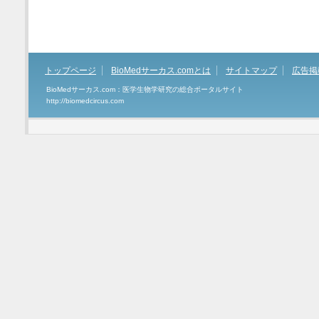
トップページ
BioMedサーカス.comとは
サイトマップ
広告掲
BioMedサーカス.com：医学生物学研究の総合ポータルサイト
http://biomedcircus.com