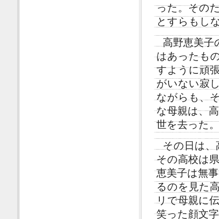
った。その
とすらもし
高野恵美子
はあったも
すように頑
がいない寂
ながらも、
な母親は、
世を去った
その日は、
その高校は
恵美子は無
るのを見た
リで母親に
笑った顔文