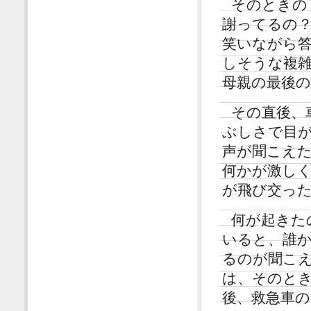
そのときの
謝ってるの
笑いながら
しそうな複
母親の最後
その直後、
ぶしさで目
声が聞こえ
何かが激し
が飛び交っ
何が起きた
いると、誰
るのが聞こ
は、そのと
後、救急車