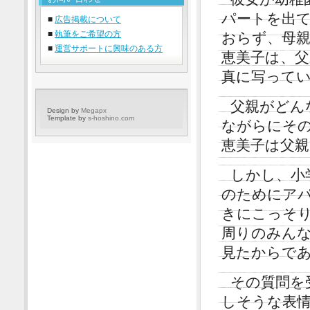
パートを出
■
広告掲載について
■
執筆をご希望の方
おらず、母
■
運営サポートに興味のある方
恵美子は、
真に写って
父親がどん
Design by
Megapx
Template by
s-hoshino.com
ながらにそ
恵美子は父
しかし、小
のためにア
きにこっそ
周りのみん
見たからで
その質問を
しそうな表