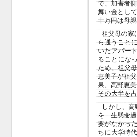
で、加害者
舞い金とし
十万円は母
祖父母の家
ら通うこと
いたアパー
ることにな
ため、祖父
恵美子が祖
果、高野恵美
その大半を
しかし、高
を一生懸命
要がなかっ
ちに大学時