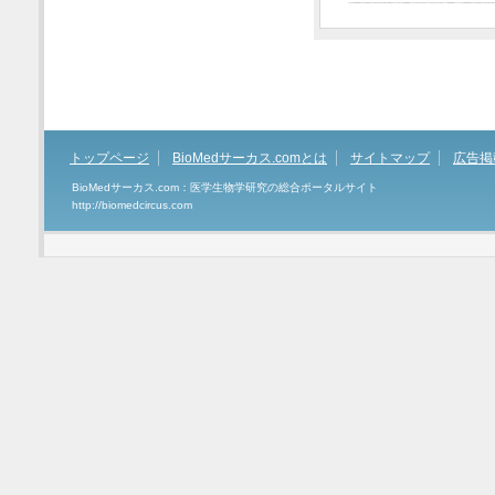
トップページ
BioMedサーカス.comとは
サイトマップ
広告掲
BioMedサーカス.com：医学生物学研究の総合ポータルサイト
http://biomedcircus.com