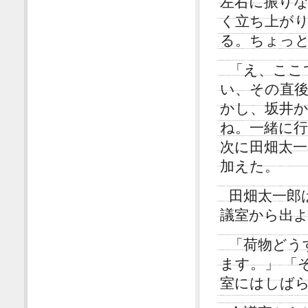
左右に振り
く立ち上が
る。ちょっ
「え、ここ
い、その直
かし、坂井
ね。一緒に
次に田畑太一
加えた。
田畑太一郎
議室から出
「荷物どう
ます。」 「
室にはしば