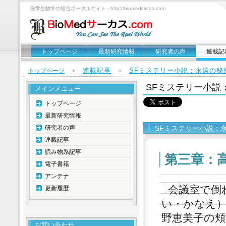
医学生物学の総合ポータルサイト - http://biomedcircus.com
トップページ
最新研究情報
研究者の声
連載記
連載記事
SFミステリー小説：永遠の秘
トップページ
＞
＞
SFミステリー小説
メインメニュー
トップページ
最新研究情報
研究者の声
SFミステリー小説：
連載記事
読み物系記事
第三章：
電子書籍
アンテナ
会議室で倒
更新履歴
い・かなえ
野恵美子の
お問い合わせ