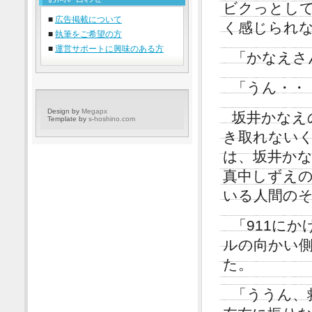
ビクっとし
■
広告掲載について
く感じられ
■
執筆をご希望の方
■
運営サポートに興味のある方
「かなえさ
「うん・・
Design by
Megapx
坂井かなえ
Template by
s-hoshino.com
き取れない
は、坂井か
真中しずえ
いる人間の
「911に
ルの向かい
た。
「ううん、