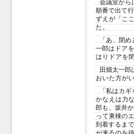
会議室から
順番で出て
ずえが「こ
た。
「あ、閉め
一郎はドア
はりドアを
田畑太一郎
おいた方が
「私はカギ
かなえは力
郎も、坂井
って東棟の
到着するま
が来るのを