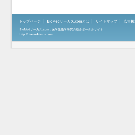
トップページ
BioMedサーカス.comとは
サイトマップ
広告掲
BioMedサーカス.com：医学生物学研究の総合ポータルサイト
http://biomedcircus.com