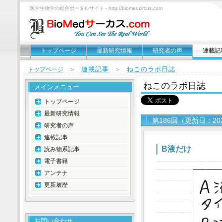
医学生物学の総合ポータルサイト - http://biomedcircus.com
トップページ
最新研究情報
研究者の声
連載記
連載記事
ねこのラボ日誌
トップページ
＞
＞
ねこのラボ日誌
メインメニュー
トップページ
最新研究情報
第186回（更新日：20
研究者の声
連載記事
B液だけ
読み物系記事
電子書籍
アンテナ
更新履歴
お問い合わせ