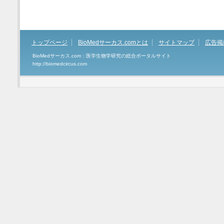
トップページ
BioMedサーカス.comとは
サイトマップ
広告掲
BioMedサーカス.com：医学生物学研究の総合ポータルサイト
http://biomedcircus.com