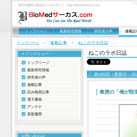
医学生物学の総合ポータルサイト - http://biomedcircus.com
トップページ
最新研究情報
研究者の声
連載記
連載記事
ねこのラボ日誌
トップページ
＞
＞
ねこのラボ日誌
メインメニュー
トップページ
最新研究情報
第185回（更新日：20
研究者の声
連載記事
教授の「俺が院
読み物系記事
電子書籍
アンテナ
更新履歴
お問い合わせ