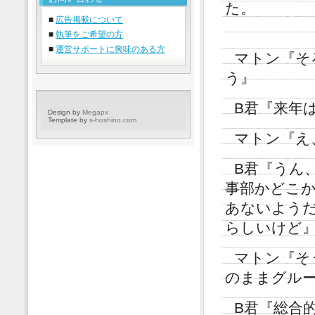
た。
■
広告掲載について
■
執筆をご希望の方
■
運営サポートに興味のある方
マトン『そ
う』
B君『来年
Design by
Megapx
Template by
s-hoshino.com
マトン『え
B君『うん
事部かどこ
あないよう
らしいけど
マトン『そ
のままグル
B君『総合