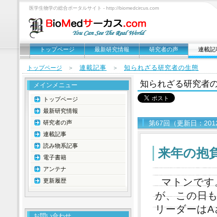
医学生物学の総合ポータルサイト - http://biomedcircus.com
トップページ
最新研究情報
研究者の声
連載記
連載記事
知られざる研究者の生態
トップページ
＞
＞
知られざる研究者
メインメニュー
トップページ
最新研究情報
研究者の声
第67回（更新日：201
連載記事
読み物系記事
来年の抱
電子書籍
アンテナ
マトンです
更新履歴
が、この日
リーダーはA
お問い合わせ