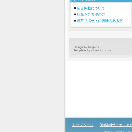
■
広告掲載について
■
執筆をご希望の方
■
運営サポートに興味のある方
Design by
Megapx
Template by
s-hoshino.com
トップページ
BioMedサーカス.c