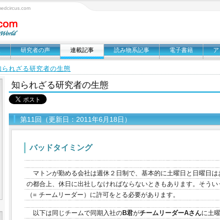
circus.com
報
研究者の声
連載記事
読み物系記事
電子書籍
ア
知られざる研究者の生態
知られざる研究者の生態
第11回（更新日：2011年6月18日）
バッドタイミング
マトンが勤める会社は週休２日制で、基本的に土曜日と日曜日は
の都合上、休日に出社しなければならないときもあります。そうい
（= チームリーダー）に許可をとる必要があります。
以下は同じチームで同期入社の
B君
が
チームリーダーAさん
に土