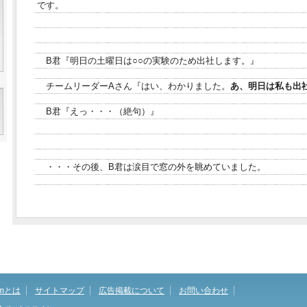
です。
B君『明日の土曜日は○○の実験のため出社します。』
チームリーダーAさん『はい、わかりました。
あ、明日は私も出
B君『えっ・・・（絶句）』
・・・その後、B君は涙目で窓の外を眺めていました。
omとは
サイトマップ
広告掲載について
お問い合わせ