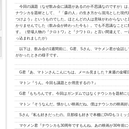
今回の議題（なぜ飲み会に議題があるのか不思議なのですが）は
ナウシカを題材として、『「森の人」の生き方から混沌とした現代
つけよう』というものでした。ほとんどの人は意味がわからないと
かりませんでした（飲み会が終わった今も）。でも不思議なことに
す。（登場人物の『クロトワ』と『クワトロ』と言い間違えて、一
っ込まれましたが）
以下は、飲み会の1週間前に、G君、Sさん、マケメン君が会話
がかったときの様子です。
G君『あ、マトンさんこんにちは。メール見ました？来週の金曜
マトン『うん。今回も議題とか用意するの？』
G君『もちろんです。今回はガンダムではなくナウシカを題材に
マトン『そうなんだ。懐かしい映画だね。僕はナウシカの映画好
Sさん『私も好きだったの。旦那様も好きで本棚にDVDもコミッ
マケメン君『ナウシカも30周年ですもんね。あの映画が30年前