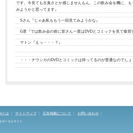
です。今見ても古臭さとか感じませんもん。この飲み会を機に、も
みようかと思ってます』
Sさん『じゃあ私ももう一回見てみようかな』
G君『では飲み会の前に皆さん一度はDVDとコミックを見て復習
マトン『えっ・・・？』
・・・ナウシカのDVDとコミックは持ってるのが普通なのでしょ
omとは
サイトマップ
広告掲載について
お問い合わせ
総合ポータルサイト