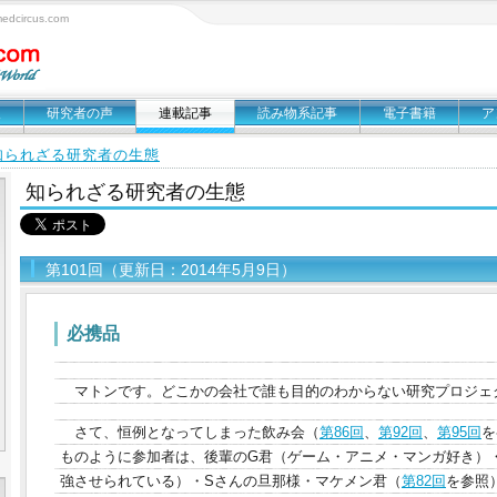
circus.com
報
研究者の声
連載記事
読み物系記事
電子書籍
ア
知られざる研究者の生態
知られざる研究者の生態
第101回（更新日：2014年5月9日）
必携品
マトンです。どこかの会社で誰も目的のわからない研究プロジェ
さて、恒例となってしまった飲み会（
第86回
、
第92回
、
第95回
を
ものように参加者は、後輩のG君（ゲーム・アニメ・マンガ好き）
強させられている）・Sさんの旦那様・マケメン君（
第82回
を参照