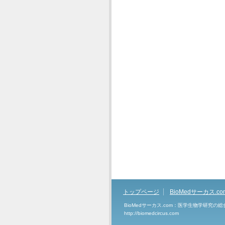
トップページ
BioMedサーカス.c
BioMedサーカス.com：医学生物学研究の
http://biomedcircus.com