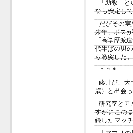
「助教」と
なら安定し
だがその実
来年、ボス
「高学歴派遣
代半ばの男
ら激突した
＊＊＊
藤井が、大
歳）と出会っ
研究室とア
すがにこの
録したマッ
「アプリの