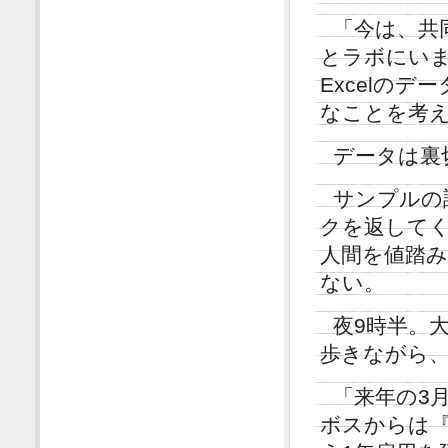
「今は、共
とラボにい
Excelの
なことを考
データは裏
サンプルの
クを返して
人間を値踏
ない。
夜9時半。
歩きながら
「来年の3
ボスからは