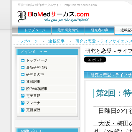
医学生物学の総合ポータルサイト - http://biomedcircus.com
トップページ
最新研究情報
研究者の声
連載記
連載記事
研究と恋愛～ライフサイエン
トップページ
＞
＞
研究と恋愛～ライ
メインメニュー
トップページ
最新研究情報
研究者の声
研究と恋愛～ライフサ
連載記事
読み物系記事
第2回：特
電子書籍
アンテナ
日曜日の午
更新履歴
大阪・梅田
也（35歳）
お問い合わせ