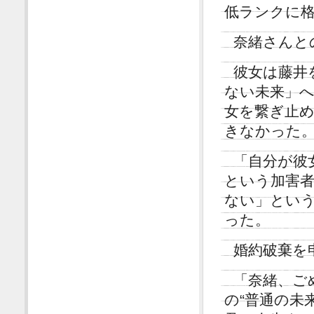
低ランクに
奈緒さんと
彼女は藤井
ない未来」
女を繋ぎ止
きなかった
「自分が彼
という加害
ない」とい
った。
婚約破棄を
「奈緒、ご
の“普通の未