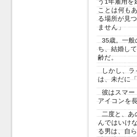
う1年雇用を
ことは何も
る場所が見
ません」
35歳。一
ち、結婚し
齢だ。
しかし、ラ
は、未だに「
彼はスマー
アイコンを
二度と、あ
んではいけ
る男は、自