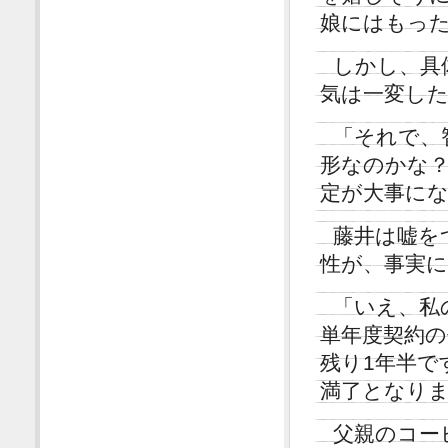
娘にはもっ
しかし、具
気は一変し
「それで、
形なのかな？
定が大事に
藤井は嘘を
性が、事実
「いえ、私
単年度契約
残り1年半で
満了となり
父親のコー