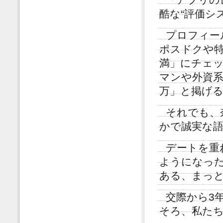
酷な“評価シ
プロフィー
ポスドクや特
満」にチェッ
マンや外資系
万」と掲げ
それでも、
かで誠実な
デートを重
ようになっ
ある、まっ
交際から3
そろ、私た