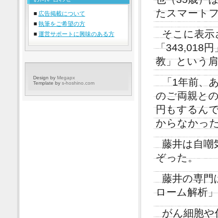
たスマート
■
広告掲載について
■
執筆をご希望の方
そこに表示
■
運営サポートに興味のある方
「343,0
教」という
Design by
Megapx
「1年前、
Template by
s-hoshino.com
のご両親との
円もするんで
からなかっ
藤井は自嘲
ぞった。
藤井の専門
ローム解析
がん細胞や