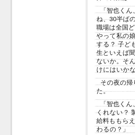
「智也くん
ね、30半ば
職場は全国
やって私の娘
する？ 子ど
生といえば聞
ないか。そ
けにはいか
その夜の帰
た。
「智也くん
くれない？ 
給料ももらえ
わるの？」