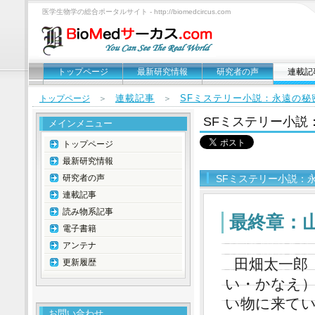
医学生物学の総合ポータルサイト - http://biomedcircus.com
トップページ
最新研究情報
研究者の声
連載記
連載記事
SFミステリー小説：永遠の秘
トップページ
＞
＞
SFミステリー小説
メインメニュー
トップページ
最新研究情報
研究者の声
SFミステリー小説：
連載記事
読み物系記事
最終章：
電子書籍
アンテナ
田畑太一郎
更新履歴
い・かなえ
い物に来て
お問い合わせ