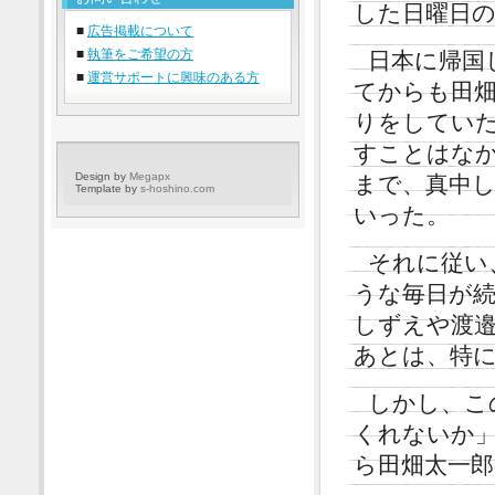
した日曜日
■
広告掲載について
■
執筆をご希望の方
日本に帰国
■
運営サポートに興味のある方
てからも田
りをしてい
すことはな
Design by
Megapx
まで、真中
Template by
s-hoshino.com
いった。
それに従い
うな毎日が
しずえや渡
あとは、特
しかし、こ
くれないか
ら田畑太一