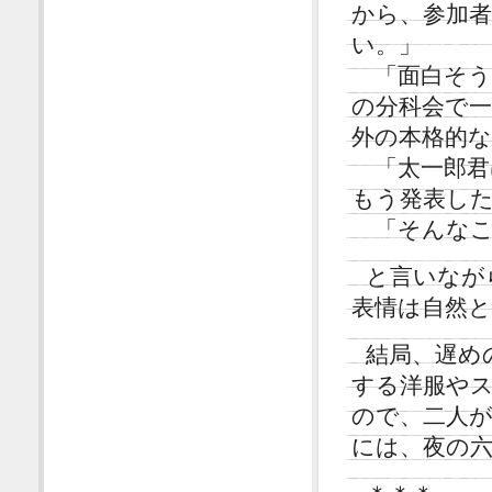
から、参加
い。」
「面白そう
の分科会で
外の本格的
「太一郎君
もう発表し
「そんなこ
と言いなが
表情は自然
結局、遅め
する洋服や
ので、二人
には、夜の