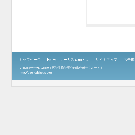
トップページ
BioMedサーカス.comとは
サイトマップ
広告掲
BioMedサーカス.com：医学生物学研究の総合ポータルサイト
http://biomedcircus.com