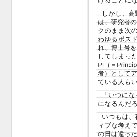
けることに
しかし、高
は、研究者
クのまま次
わゆるポス
れ、博士号
してしまっ
PI（＝Princ
者）として
ている人も
「いつにな
になるんだ
いつもは、
ィブな考え
の日は違っ