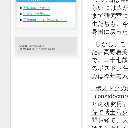
らいには人
■
広告掲載について
■
執筆をご希望の方
まで研究室
■
運営サポートに興味のある方
生たちも、
身国に戻っ
しかし、こ
Design by
Megapx
Template by
s-hoshino.com
た。高野恵美
で、二十七
のポスドク
カは今年で
ポスドクの
（postdoc
との研究員
院で博士号
間を経て、