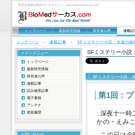
医学生物学の総合ポータルサイト - http://biomedcircus.com
トップページ
最新研究情報
研究者の声
連載記
連載記事
SFミステリー小説：永遠の秘
トップページ
＞
＞
SFミステリー小説
メインメニュー
トップページ
最新研究情報
研究者の声
SFミステリー小説：
連載記事
読み物系記事
第1回：
電子書籍
アンテナ
深夜十一時
更新履歴
かの・えみ
この日は金
お問い合わせ