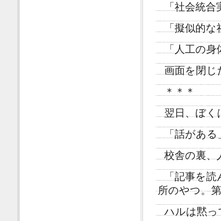
「社会統合
「擬似的な
「人工の身
画面を閉じ
＊＊＊
翌日、ぼく
「話がある
校舎の裏、
「記事を読
所のやつ。
ハルは黙っ