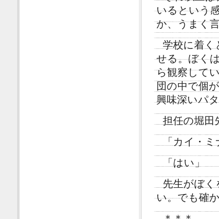
いるという
か、うまく
学校に着く
せる。ぼく
ら観察して
団の中で個
興味深いパ
担任の堀田
「カイ・ミ
「はい」
先生がぼく
い。でも確
＊＊＊