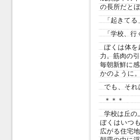
の長所だと
「起きてる
「学校、行
ぼくは体を
力。筋肉の
毎朝新鮮に
かのように
でも、それ
＊＊＊
学校は丘の
ぼくはいつ
広がる住宅
朝靄の中に