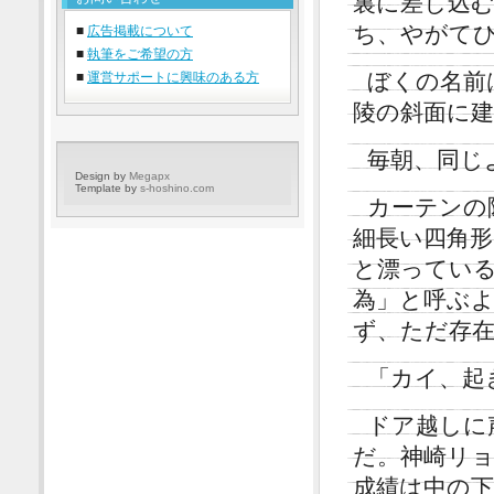
裏に差し込
ち、やがて
■
広告掲載について
■
執筆をご希望の方
ぼくの名前
■
運営サポートに興味のある方
陵の斜面に
毎朝、同じ
Design by
Megapx
Template by
s-hoshino.com
カーテンの
細長い四角
と漂ってい
為」と呼ぶ
ず、ただ存
「カイ、起
ドア越しに
だ。神崎リ
成績は中の