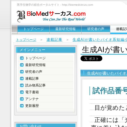
医学生物学の総合ポータルサイト - http://biomedcircus.com
トップページ
最新研究情報
研究者の声
連載記
連載記事
生成AIが書いたバイオ系短編
トップページ
＞
＞
生成AIが書
メインメニュー
トップページ
最新研究情報
研究者の声
生成AIが書いたバイ
連載記事
読み物系記事
試作品番号
電子書籍
アンテナ
更新履歴
目が覚めた
正確には「
お問い合わせ