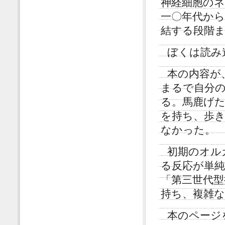
神経細胞の
一〇年代から
結する段階
ぼくは読み
本の内容が
まるで自分
る。馬鹿げ
を持ち、歩
なかった。
初期のオル
る反応が単
「第三世代型
持ち、複雑
本のページ