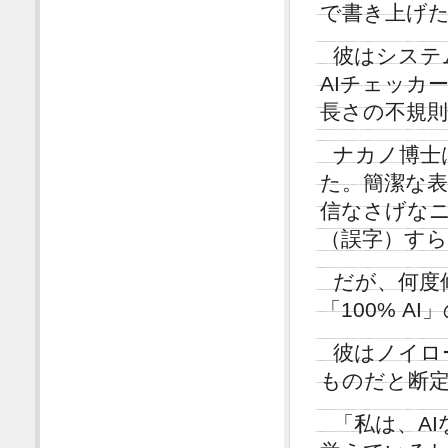
で書き上げ
彼はシステ
AIチェッカ
長さの不規
ナカノ博士
た。簡潔な
信なさげな
（誤字）す
だが、何度
「100% A
彼はノイロ
ものだと断
「私は、A