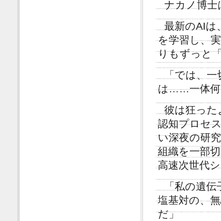
ナカノ博士
最新のAI
を学習し、実
りもずっと
「では、一
は……一体
彼は狂った
認知プロセ
い深夜の研究
組織を一部
高速次世代
「私の遺伝
塩基対の、
だ」