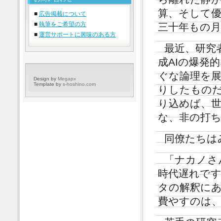
算、そして
■
広告掲載について
■
執筆をご希望の方
三十年もの
■
運営サポートに興味のある方
最近、研究
成AIの爆発
ぐな論理を
Design by
Megapx
Template by
s-hoshino.com
りしたもの
り込めば、
な、非の打
同僚たちは
「ナカノさ
時代遅れで
タの解釈に
費やすのは