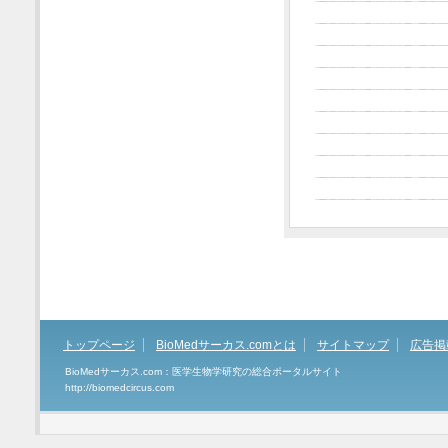
トップページ
BioMedサーカス.comとは
サイトマップ
広告掲
BioMedサーカス.com：医学生物学研究の総合ポータルサイト
http://biomedcircus.com