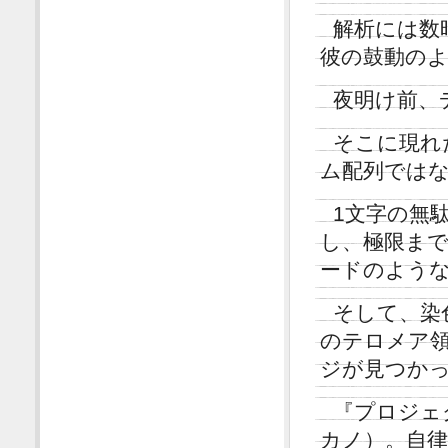
解析には数
彼の鼓動の
夜明け前、
そこに現れ
ム配列では
1文字の無
し、極限ま
ードのよう
そして、染
のテロメア領
ジが見つか
『プロジェ
カノ）。自律