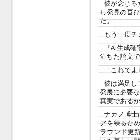
彼が念じる
し発見の喜
た。
もう一度チ
『AI生成確
満ちた論文
「これでよ
彼は満足し
発展に必要
真実である
ナカノ博士
アを練るた
ラウンド更