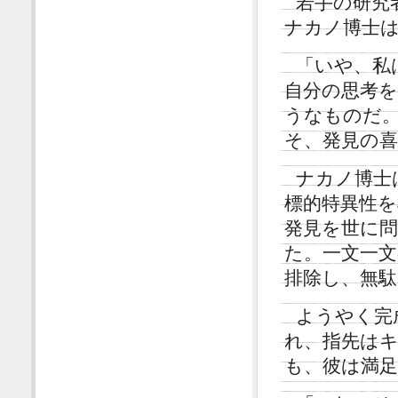
若手の研究
ナカノ博士
「いや、私
自分の思考
うなものだ
そ、発見の
ナカノ博士
標的特異性
発見を世に
た。一文一文
排除し、無
ようやく完
れ、指先は
も、彼は満