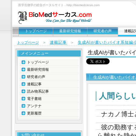
医学生物学の総合ポータルサイト - http://biomedcircus.com
トップページ
最新研究情報
研究者の声
連載記
連載記事
生成AIが書いたバイオ系短編
トップページ
＞
＞
生成AIが書いたバ
メインメニュー
トップページ
最新研究情報
研究者の声
生成AIが書いたバイ
連載記事
読み物系記事
人間らし
電子書籍
アンテナ
ナカノ博士
更新履歴
彼の勤務す
ら離れた静
お問い合わせ