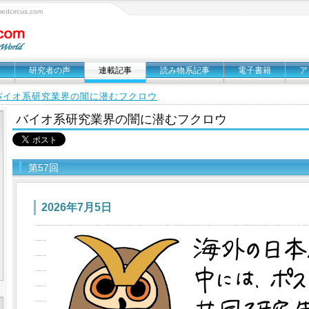
circus.com
報
研究者の声
連載記事
読み物系記事
電子書籍
ア
バイオ系研究業界の闇に潜むフクロウ
バイオ系研究業界の闇に潜むフクロウ
第57回
2026年7月5日