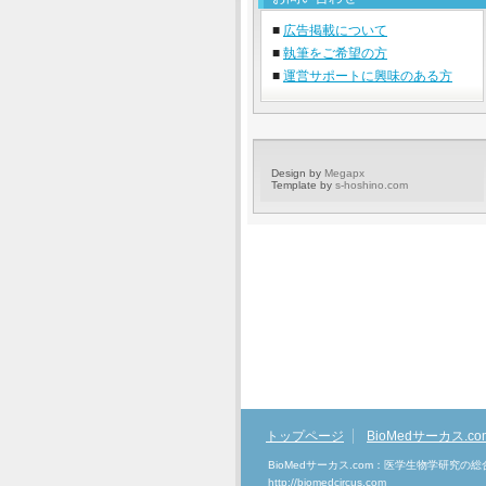
■
広告掲載について
■
執筆をご希望の方
■
運営サポートに興味のある方
Design by
Megapx
Template by
s-hoshino.com
トップページ
BioMedサーカス.c
BioMedサーカス.com：医学生物学研究の
http://biomedcircus.com