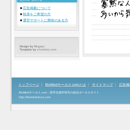
■
広告掲載について
■
執筆をご希望の方
■
運営サポートに興味のある方
Design by
Megapx
Template by
s-hoshino.com
トップページ
BioMedサーカス.comとは
サイトマップ
広告掲
BioMedサーカス.com：医学生物学研究の総合ポータルサイト
http://biomedcircus.com