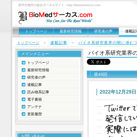
医学生物学の総合ポータルサイト - http://biomedcircus.com
トップページ
最新研究情報
研究者の声
連載記
連載記事
バイオ系研究業界の闇に潜む
トップページ
＞
＞
バイオ系研究業界
メインメニュー
トップページ
最新研究情報
第49回
研究者の声
連載記事
2022年12月29日
読み物系記事
電子書籍
アンテナ
更新履歴
お問い合わせ