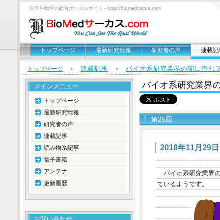
医学生物学の総合ポータルサイト - http://biomedcircus.com
トップページ
最新研究情報
研究者の声
連載記
連載記事
バイオ系研究業界の闇に潜む
トップページ
＞
＞
バイオ系研究業界
メインメニュー
トップページ
最新研究情報
第25回
研究者の声
連載記事
2018年11月29日
読み物系記事
電子書籍
アンテナ
バイオ系研究業界
更新履歴
ているようです。
お問い合わせ