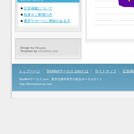
■
広告掲載について
■
執筆をご希望の方
■
運営サポートに興味のある方
Design by
Megapx
Template by
s-hoshino.com
トップページ
BioMedサーカス.comとは
サイトマップ
広告掲
BioMedサーカス.com：医学生物学研究の総合ポータルサイト
http://biomedcircus.com