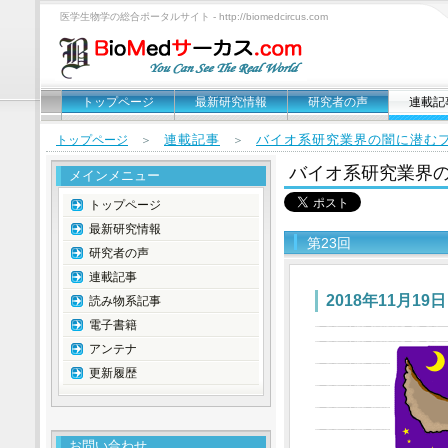
医学生物学の総合ポータルサイト - http://biomedcircus.com
トップページ
最新研究情報
研究者の声
連載記
連載記事
バイオ系研究業界の闇に潜む
トップページ
＞
＞
バイオ系研究業界
メインメニュー
トップページ
最新研究情報
第23回
研究者の声
連載記事
2018年11月19日
読み物系記事
電子書籍
アンテナ
更新履歴
お問い合わせ