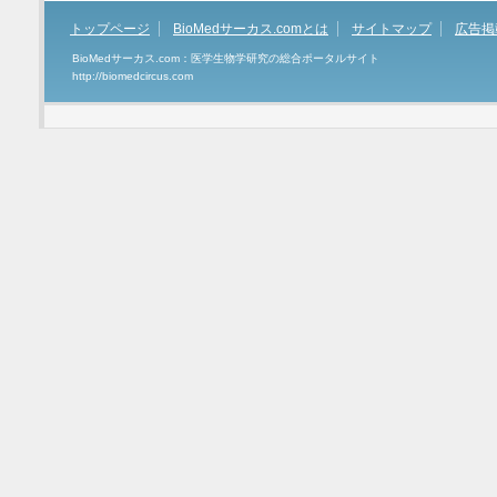
トップページ
BioMedサーカス.comとは
サイトマップ
広告掲
BioMedサーカス.com：医学生物学研究の総合ポータルサイト
http://biomedcircus.com