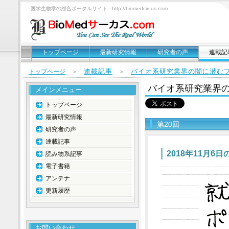
医学生物学の総合ポータルサイト - http://biomedcircus.com
トップページ
最新研究情報
研究者の声
連載記
連載記事
バイオ系研究業界の闇に潜む
トップページ
＞
＞
バイオ系研究業界
メインメニュー
トップページ
最新研究情報
第20回
研究者の声
連載記事
2018年11月6
読み物系記事
電子書籍
アンテナ
更新履歴
お問い合わせ