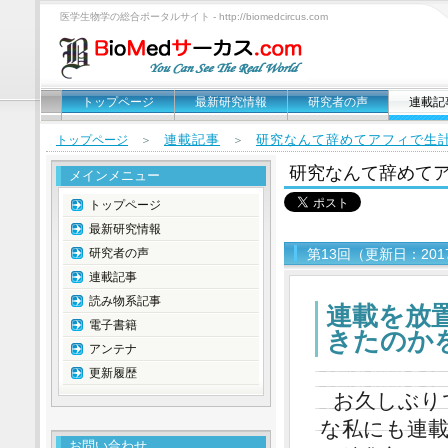
医学生物学の総合ポータルサイト - http://biomedcircus.com
トップページ
最新研究情報
研究者の声
連載記
連載記事
研究なんて辞めてアフィで生
トップページ
＞
＞
研究なんて辞めて
メインメニュー
トップページ
最新研究情報
研究者の声
第13回（更新日：201
連載記事
読み物系記事
連載を放
電子書籍
きたのか
アンテナ
更新履歴
お久しぶり
な私にも連載
お問い合わせ