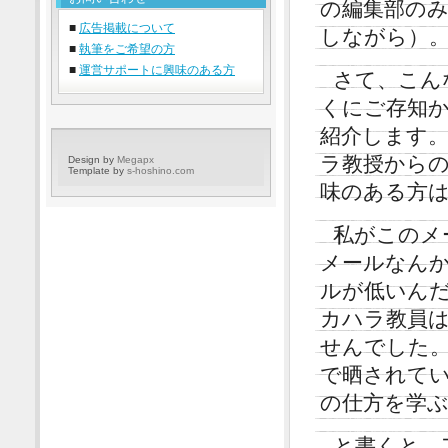
の編集部の
■
広告掲載について
しながら）
■
執筆をご希望の方
■
運営サポートに興味のある方
さて、こん
くにご存知
紹介します。
ラ教授から
Design by
Megapx
Template by
s-hoshino.com
味のある方
私がこのメ
メールなん
ルが低いん
カハラ教員
せんでした
で晒されて
の仕方を学
と書くと、