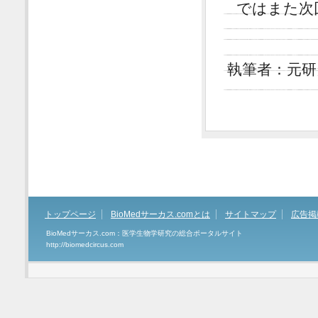
ではまた次
執筆者：元研
トップページ
BioMedサーカス.comとは
サイトマップ
広告掲
BioMedサーカス.com：医学生物学研究の総合ポータルサイト
http://biomedcircus.com