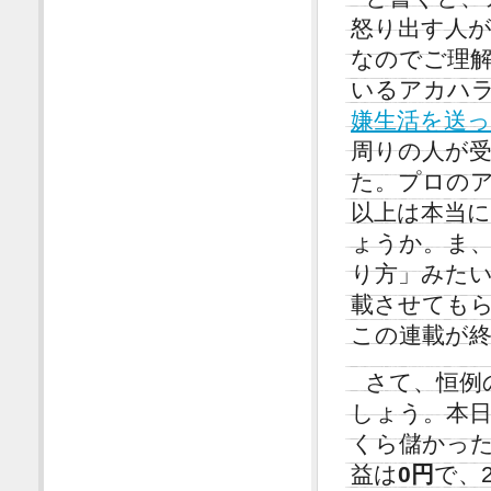
怒り出す人
なのでご理
いるアカハ
嫌生活を送
周りの人が
た。プロの
以上は本当
ょうか。ま
り方」みたい
載させても
この連載が
さて、恒例
しょう。本
くら儲かった
益は
0円
で、2