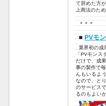
て辞めた方
上商法のた
＊＊＊
■
PVモ
業界初の成
「PVモンス
だけで、成果
事の製作で毎
んもいるよ
なので、と
のサービス
るのもよい