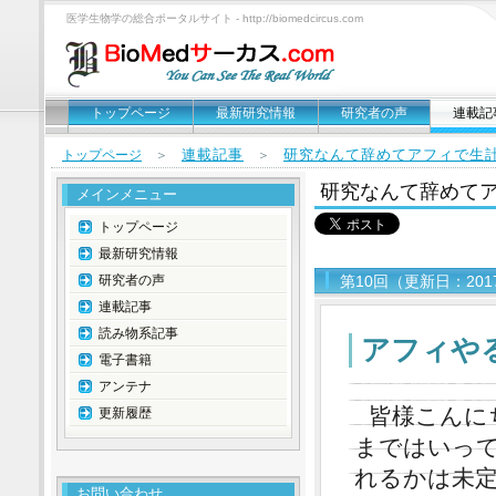
医学生物学の総合ポータルサイト - http://biomedcircus.com
トップページ
最新研究情報
研究者の声
連載記
連載記事
研究なんて辞めてアフィで生
トップページ
＞
＞
研究なんて辞めて
メインメニュー
トップページ
最新研究情報
研究者の声
第10回（更新日：201
連載記事
読み物系記事
アフィや
電子書籍
アンテナ
皆様こんに
更新履歴
まではいっ
れるかは未
お問い合わせ