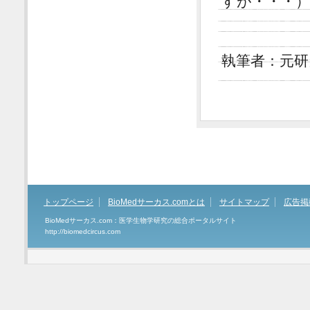
すが・・・
執筆者：元研
トップページ
BioMedサーカス.comとは
サイトマップ
広告掲
BioMedサーカス.com：医学生物学研究の総合ポータルサイト
http://biomedcircus.com