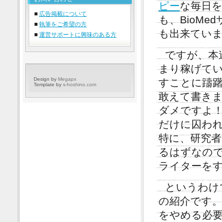
ピー
な毎日
■
広告掲載について
も、BioM
■
執筆をご希望の方
も出来てい
■
運営サポートに興味のある方
ですが、本
まり稼げて
Design by
Megapx
すことに躊
Template by
s-hoshino.com
敢えて書き
ダメですよ
だけに囚わ
特に、研究
るはずなの
ライターを
というわけ
の紹介です
をやめる必