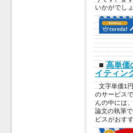
いかがでし
■
高単価
イティン
文字単価1
のサービス
んの中には、
論文の執筆
ビスがおす