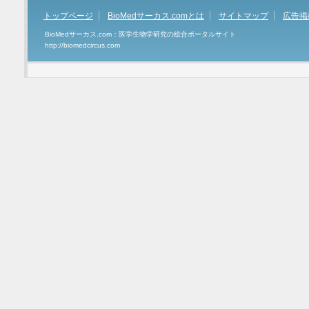
トップページ
BioMedサーカス.comとは
サイトマップ
広告掲
BioMedサーカス.com：医学生物学研究の総合ポータルサイト
http://biomedcircus.com