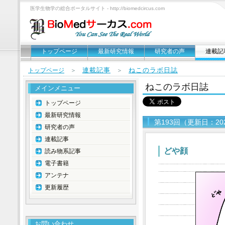
医学生物学の総合ポータルサイト - http://biomedcircus.com
トップページ
最新研究情報
研究者の声
連載記
連載記事
ねこのラボ日誌
トップページ
＞
＞
ねこのラボ日誌
メインメニュー
トップページ
最新研究情報
第193回（更新日：20
研究者の声
連載記事
どや顔
読み物系記事
電子書籍
アンテナ
更新履歴
お問い合わせ