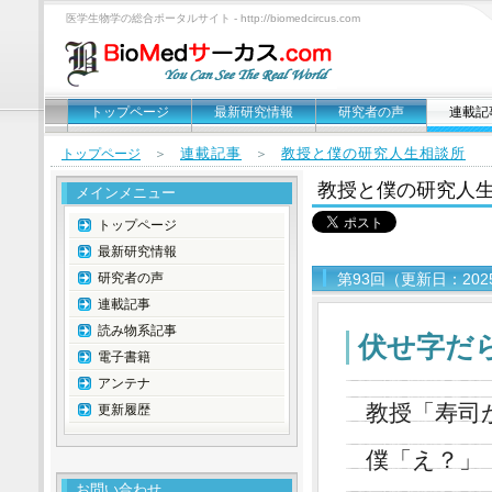
医学生物学の総合ポータルサイト - http://biomedcircus.com
トップページ
最新研究情報
研究者の声
連載記
連載記事
教授と僕の研究人生相談所
トップページ
＞
＞
教授と僕の研究人
メインメニュー
トップページ
最新研究情報
研究者の声
第93回（更新日：202
連載記事
読み物系記事
伏せ字だ
電子書籍
アンテナ
教授「寿司
更新履歴
僕「え？」
お問い合わせ