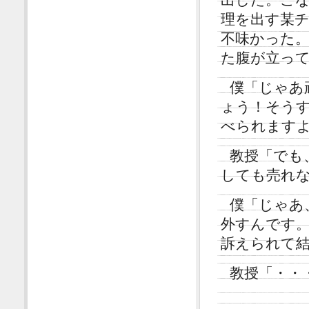
理を出す某
不味かった
た腹が立っ
僕「じゃあ
ょう！そう
べられます
教授「でも
しても売れ
僕「じゃあ
外すんです
訴えられて
教授「・・