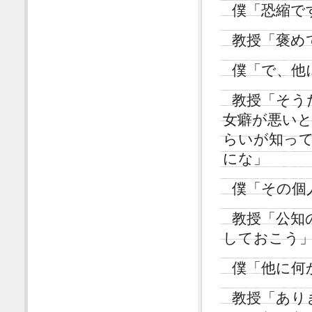
僕「恐縮で
教授「褒め
僕「で、他
教授「そう
女癖が悪い
らいが知っ
にな」
僕「その個
教授「公知
しておこう
僕「他に何
教授「あり