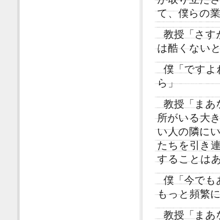
て、僕らの
教授「さす
は酷くない
僕「ですよ
ら」
教授「まあ
所がいる大
い人の隣に
たちを引き
することは
僕「今でも
もっと頻繁
教授「まあ