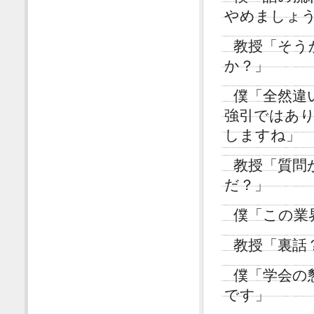
やめましょ
教授「そう
か？」
僕「全然違
強引ではあ
しますね」
教授「質問
だ？」
僕「この業
教授「裏話
僕「学会の
です」