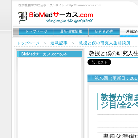
医学生物学の総合ポータルサイト - http://biomedcircus.com
トップページ
最新研究情報
研究者の声
連載記
連載記事
教授と僕の研究人生相談所
トップページ
＞
＞
教授と僕の研究人
BioMedサーカス.comの本
第76回（更新日：201
教授が溜
ジ目/全2
書籍化準備