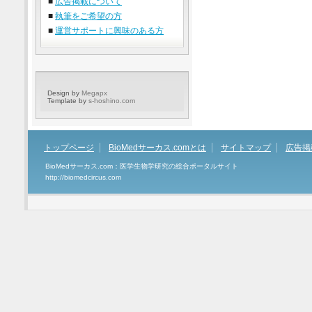
■
広告掲載について
■
執筆をご希望の方
■
運営サポートに興味のある方
Design by
Megapx
Template by
s-hoshino.com
トップページ
BioMedサーカス.comとは
サイトマップ
広告掲
BioMedサーカス.com：医学生物学研究の総合ポータルサイト
http://biomedcircus.com