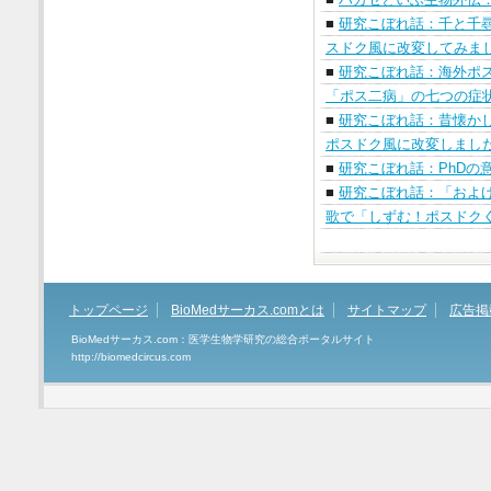
■
研究こぼれ話：千と千
スドク風に改変してみま
■
研究こぼれ話：海外ポ
「ポス二病」の七つの症
■
研究こぼれ話：昔懐か
ポスドク風に改変しまし
■
研究こぼれ話：PhDの
■
研究こぼれ話：「およ
歌で「しずむ！ポスドク
トップページ
BioMedサーカス.comとは
サイトマップ
広告掲
BioMedサーカス.com：医学生物学研究の総合ポータルサイト
http://biomedcircus.com