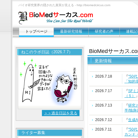
バイオ研究業界の隠された真実が見える - http://biomedcircus.com
トップページ
最新研究情報
研究者の声
連載記
BioMedサーカス.
ねこのラボ日誌（2026.7.7）
更新情報
2026.7.18
『
“5
「知的
2026.7.17
『
SF
（５）
2026.7.13
『
研究
半/独身
＞＞過去日誌を見る
2026.7.12
『
生成
2026.7.11
『
“5
ライター募集
カンド