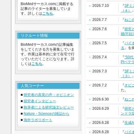
BioMedサーカス.comに掲載する
2026.7.10
『
SF
記事のライターを募集していま
（４）
す。詳しくは
こちら
。
2026.7.7
『
ねこ
2026.7.6
『
研究
婚/不妊
リクルート情報
2026.7.5
『
バイ
BioMedサーカス.comの記事編集
る
」を
をしてくださる方を募集していま
す。作業は基本的に全て在宅で行
2026.7.4
『
“5
っていただくことになります。詳
PIベ
しくは
こちら
。
2026.7.3
『
SF
（３）
2026.7.2
『
オピ
人気コーナー
た。
■
研究者の真実の声：オピニオン
2026.6.30
『
ねこ
■
研究者インタビュー
■
執筆者による研究論文レビュー
2026.6.29
『
研究
ンドラ
■
Nature・Scienceの雑誌から
■
海外ラボリポート
2026.6.28
『
生成
2026.6.28
『
バイ