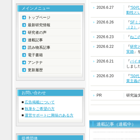
2026.6.27
『
“5
メインメニュー
動性と
トップページ
2026.6.26
『
SF
最新研究情報
（２）
研究者の声
2026.6.23
『
ねこ
連載記事
2026.6.22
『
研究
読み物系記事
実婚
」
電子書籍
2026.6.21
『
バイ
アンテナ
しまし
更新履歴
2026.6.20
『
“5
業主義
お問い合わせ
PR
研究論
■
広告掲載について
■
執筆をご希望の方
■
運営サポートに興味のある方
連載記事（連載中）
提携団体