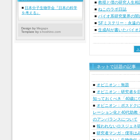
■
教授と僕の研究人生相
■
日本分子生物学会『日本の科学
■
ねこのラボ日誌
を考える』
■
バイオ系研究業界の闇
■
SFミステリー：永遠
Design by
Megapx
■
生成AIが書いたバイ
Template by
s-hoshino.com
＞
ネットで話題の記事
■
オピニオン：無題
■
オピニオン：研究者を
知っておくべき「40歳に
■
オピニオン：ポスドク
レーション化と40代助教
のアンバランスについて
■
報われないロスジェネ
■
研究者マンガ：僕等は
■
ハカセといふ生物外伝